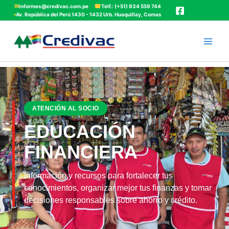
Ir
✉
☎
informes@credivac.com.pe
Telf.: (+51) 934 559 744
•
Av. República del Perú 1430 - 1432 Urb. Huaquillay, Comas
al
contenido
ATENCIÓN AL SOCIO
EDUCACIÓN
FINANCIERA
Información y recursos para fortalecer tus
conocimientos, organizar mejor tus finanzas y tomar
decisiones responsables sobre ahorro y crédito.